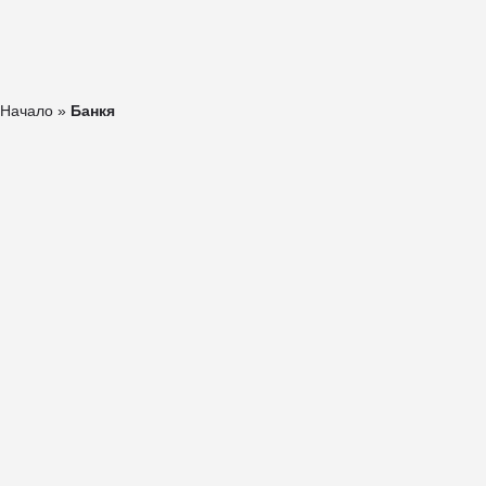
Начало
Блог
Картата на сайта
Свържете се с нас
Начало
»
Банкя