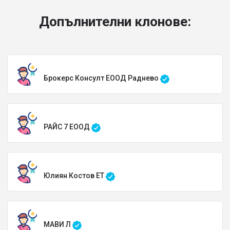
Допълнителни клонове:
Брокерс Консулт ЕООД Раднево
РАЙС 7 ЕООД
Юлиян Костов ЕТ
МАВИ Л