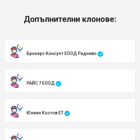
Допълнителни клонове:
Брокерс Консулт ЕООД Раднево
РАЙС 7 ЕООД
Юлиян Костов ЕТ