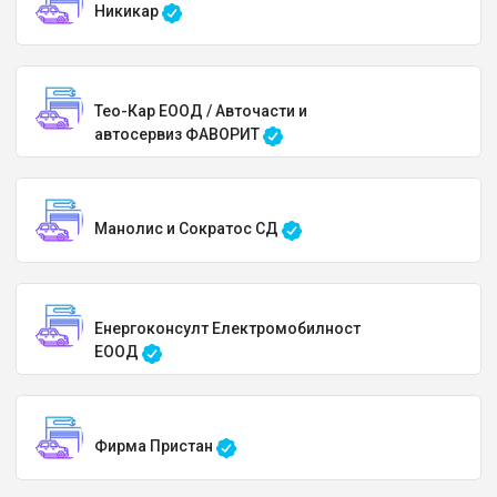
Никикар
Тео-Кар ЕООД / Авточасти и
автосервиз ФАВОРИТ
Манолис и Сократос СД
Енергоконсулт Електромобилност
ЕООД
Фирма Пристан