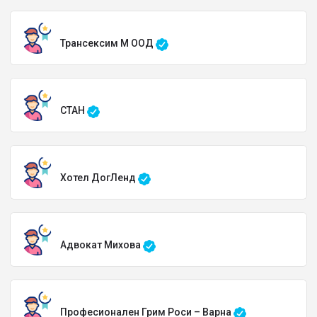
Трансексим М ООД
СТАН
Хотел ДогЛенд
Адвокат Михова
Професионален Грим Роси – Варна