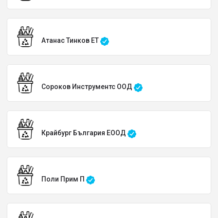
Атанас Тинков ЕТ
Сороков Инструментс ООД
Крайбург България EООД
Поли Прим П