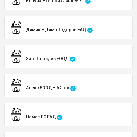
Боряна – Георги Станоев ЕТ
Димик – Димо Тодоров ЕАД
Зито Пловдив ЕООД
Алекс ЕООД – Айтос
Номат БС ЕАД