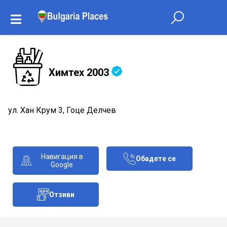
Химтех 2003
ул. Хан Крум 3, Гоце Делчев
Навигация в
Обадете се
Google
Отзиви