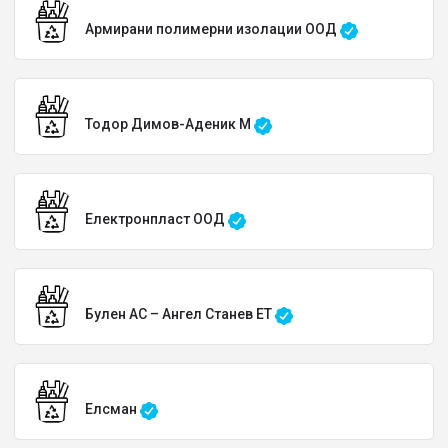
Армирани полимерни изолации ООД
Тодор Димов-Аденик М
Електронпласт ООД
Булен АС – Ангел Станев ЕТ
Елсман