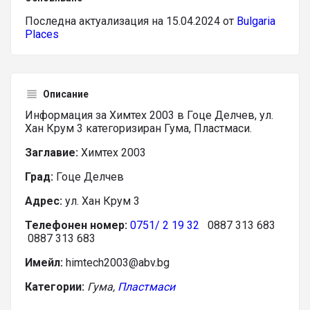
Последна актуализация на 15.04.2024 от
Bulgaria
Places
Описание
Информация за Химтех 2003 в Гоце Делчев, ул.
Хан Крум 3 категоризиран Гума, Пластмаси.
Заглавие:
Химтех 2003
Град:
Гоце Делчев
Адрес:
ул. Хан Крум 3
Телефонен номер:
0751/ 2 19 32
0887 313 683
0887 313 683
Имейл:
himtech2003@abv.bg
Категории:
Гума,
Пластмаси