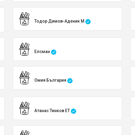
Тодор Димов-Аденик М
Елсман
Омия България
Атанас Тинков ЕТ