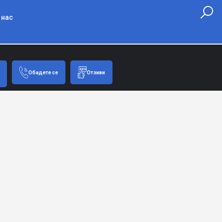
 нас
Обадете се
Отзиви