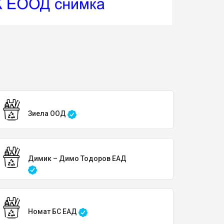
Зиела ООД
Димик – Димо Тодоров ЕАД
Номат БС ЕАД