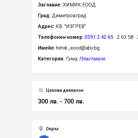
Заглавие:
ХИМИК ЕООД
Град:
Димитровград
Адрес:
КВ. "ИЗГРЕВ"
Телефонен номер:
0391 2 42 65
2 63 58 2
Имейл:
himik_eood@abv.bg
Категории:
Гума,
Пластмаси
Ценови диапазон
300 лв. - 700 лв.
Окръг