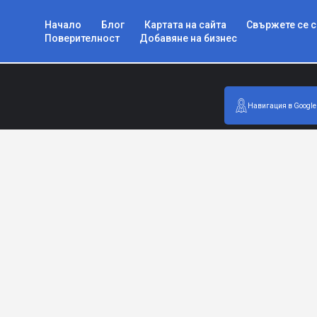
Начало
Блог
Картата на сайта
Свържете се с
Поверителност
Добавяне на бизнес
Навигация в Google