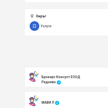
Окръг
Услуги
Брокерс Консулт ЕООД
Раднево
МАВИ Л