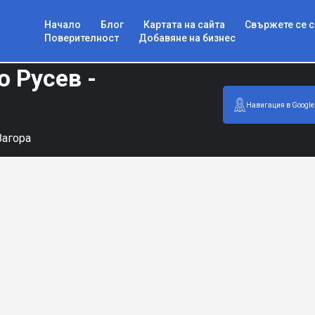
Начало
Блог
Картата на сайта
Свържете се с
Поверителност
Добавяне на бизнес
 Русев -
Навигация в Google
Загора