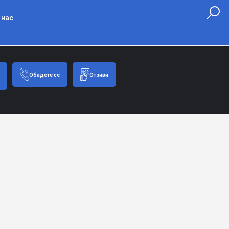
 нас
Обадете се
Отзиви