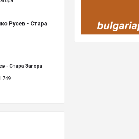
Загора
о Русев - Стара
в - Стара Загора
 749