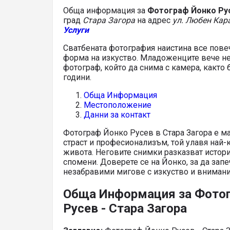
Обща информация за
Фотограф Йонко Рус
град
Стара Загора
на адрес
ул. Любен Кар
Услуги
Сватбената фотография наистина все пове
форма на изкуство. Младоженците вече не
фотограф, който да снима с камера, както
години.
Обща Информация
Местоположение
Данни за контакт
Фотограф Йонко Русев в Стара Загора е ма
страст и професионализъм, той улавя най-
живота. Неговите снимки разказват истори
спомени. Доверете се на Йонко, за да зап
незабравими мигове с изкуство и внимани
Обща Информация за Фото
Русев - Стара Загора