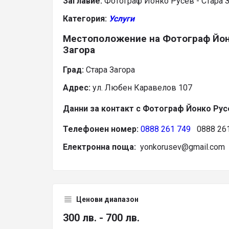
Заглавие:
Фотограф Йонко Русев - Стара 
Категория:
Услуги
Местоположение на Фотограф Йонк
Загора
Град:
Стара Загора
Адрес:
ул. Любен Каравелов 107
Данни за контакт с Фотограф Йонко Русе
Телефонен номер:
0888 261 749
0888 261
Електронна поща:
yonkorusev@gmail.com
Ценови диапазон
300 лв. - 700 лв.