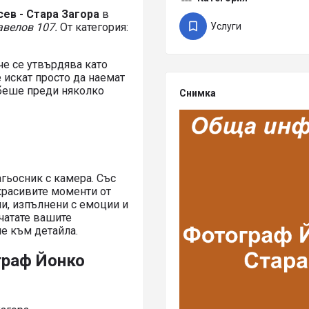
ев - Стара Загора
в
авелов 107.
От категория:
Услуги
че се утвърдява като
 искат просто да наемат
 беше преди няколко
Снимка
гьосник с камера. Със
красивите моменти от
и, изпълнени с емоции и
ечатате вашите
е към детайла.
граф Йонко