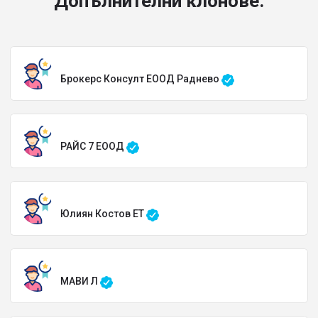
Допълнителни клонове:
Брокерс Консулт ЕООД Раднево
РАЙС 7 ЕООД
Юлиян Костов ЕТ
МАВИ Л