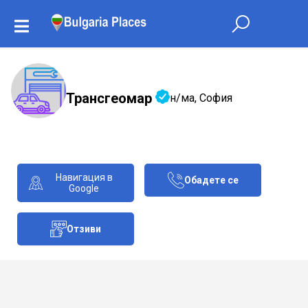
Трансгеомар
н/ма, София
Навигация в
Обадете се
Google
Отзиви