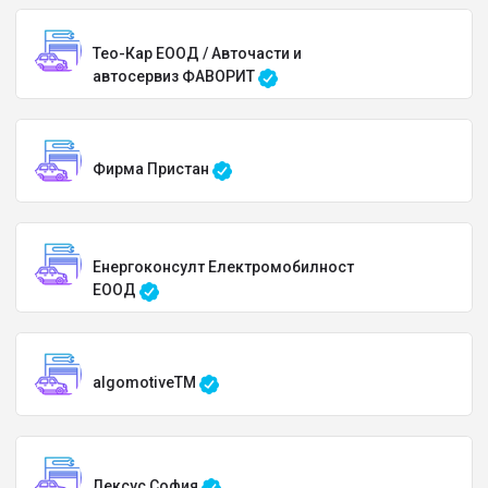
Тео-Кар ЕООД / Авточасти и
автосервиз ФАВОРИТ
Фирма Пристан
Енергоконсулт Електромобилност
ЕООД
algomotiveTM
Лексус София