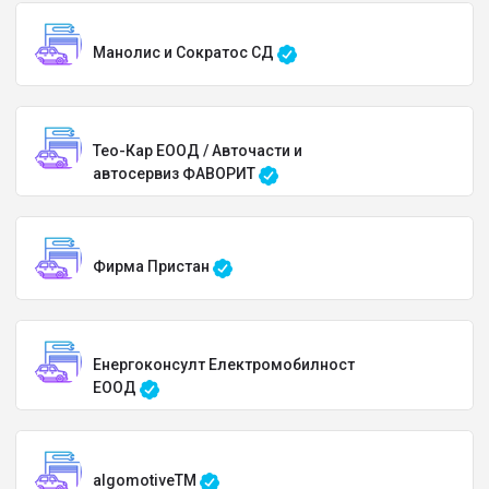
Манолис и Сократос СД
Тео-Кар ЕООД / Авточасти и
автосервиз ФАВОРИТ
Фирма Пристан
Енергоконсулт Електромобилност
ЕООД
algomotiveTM