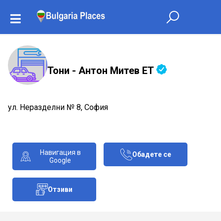
Тони - Антон Митев ЕТ
ул. Неразделни № 8, София
Навигация в
Обадете се
Google
Отзиви