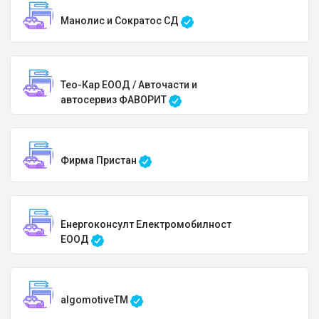
Манолис и Сократос СД
Тео-Кар ЕООД / Авточасти и
автосервиз ФАВОРИТ
Фирма Пристан
Енергоконсулт Електромобилност
ЕООД
algomotiveTM