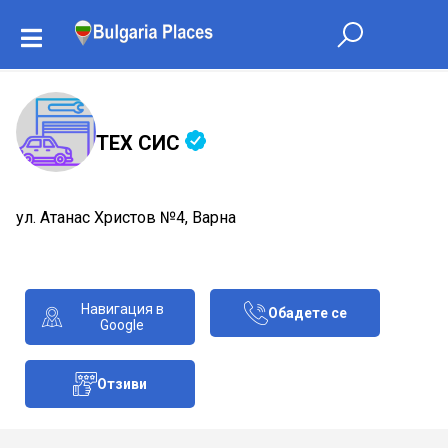
ТЕХ СИС
ул. Атанас Христов №4, Варна
Навигация в
Обадете се
Google
Отзиви