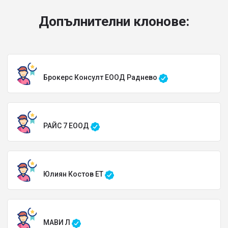
Допълнителни клонове:
Брокерс Консулт ЕООД Раднево
РАЙС 7 ЕООД
Юлиян Костов ЕТ
МАВИ Л