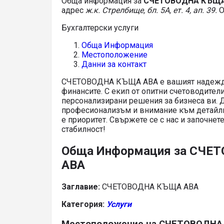
Обща информация за
СЧЕТОВОДНА КЪЩ
адрес
ж.к. Стрелбище, бл. 5А, ет. 4, ап. 39.
О
Бухгалтерски услуги
Обща Информация
Местоположение
Данни за контакт
СЧЕТОВОДНА КЪЩА АВА е вашият надежден
финансите. С екип от опитни счетоводител
персонализирани решения за бизнеса ви. 
професионализъм и внимание към детайлит
е приоритет. Свържете се с нас и започнет
стабилност!
Обща Информация за СЧЕ
АВА
Заглавие:
СЧЕТОВОДНА КЪЩА АВА
Категория:
Услуги
Местоположение на СЧЕТОВОДНА