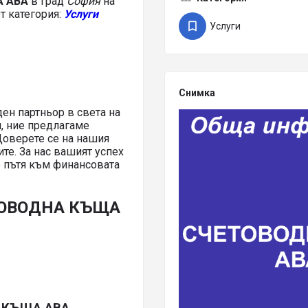
А АВА
в град
София
на
т категория:
Услуги
Услуги
Снимка
 партньор в света на
и, ние предлагаме
Доверете се на нашия
е. За нас вашият успех
е пътя към финансовата
ТОВОДНА КЪЩА
 КЪЩА АВА