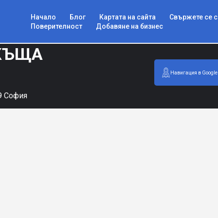
Начало
Блог
Картата на сайта
Свържете се с
Поверителност
Добавяне на бизнес
КЪЩА
Навигация в Google
39 София