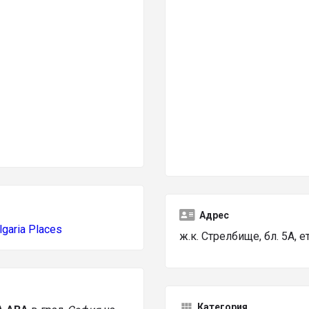
Адрес
lgaria Places
ж.к. Стрелбище, бл. 5А, ет
Категория