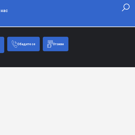
 нас
Обадете се
Отзиви