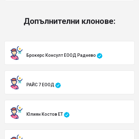
Допълнителни клонове:
Брокерс Консулт ЕООД Раднево
РАЙС 7 ЕООД
Юлиян Костов ЕТ