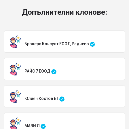
Допълнителни клонове:
Брокерс Консулт ЕООД Раднево
РАЙС 7 ЕООД
Юлиян Костов ЕТ
МАВИ Л