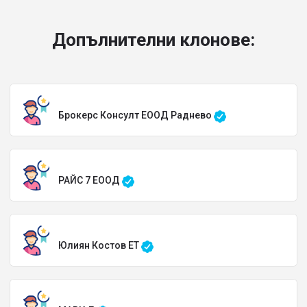
Допълнителни клонове:
Брокерс Консулт ЕООД Раднево
РАЙС 7 ЕООД
Юлиян Костов ЕТ