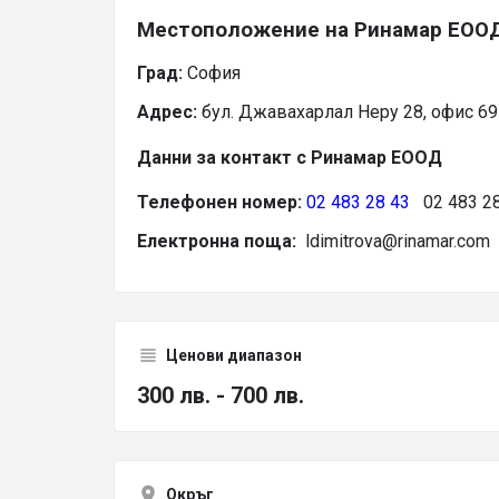
Местоположение на Ринамар ЕОО
Град:
София
Адрес:
бул. Джавахарлал Неру 28, офис 69
Данни за контакт с Ринамар ЕООД
Телефонен номер:
02 483 28 43
02 483 28
Електронна поща:
ldimitrova@rinamar.com
Ценови диапазон
300 лв. - 700 лв.
Окръг