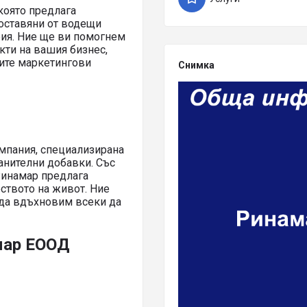
която предлага
доставяни от водещи
рия. Ние ще ви помогнем
кти на вашия бизнес,
ите маркетингови
Снимка
мпания, специализирана
анителни добавки. Със
Ринамар предлага
ството на живот. Ние
 да вдъхновим всеки да
мар ЕООД