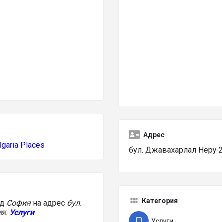
Адрес
lgaria Places
бул. Джавахарлал Неру 2
Категория
ад
София
на адрес
бул.
ия:
Услуги
Услуги