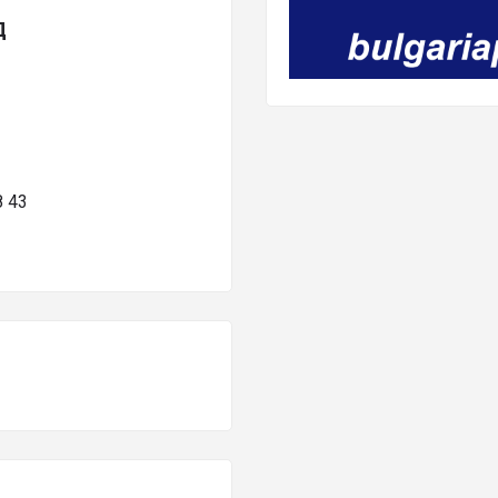
Д
 43