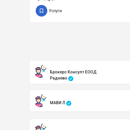
Услуги
Брокерс Консулт ЕООД
Раднево
МАВИ Л