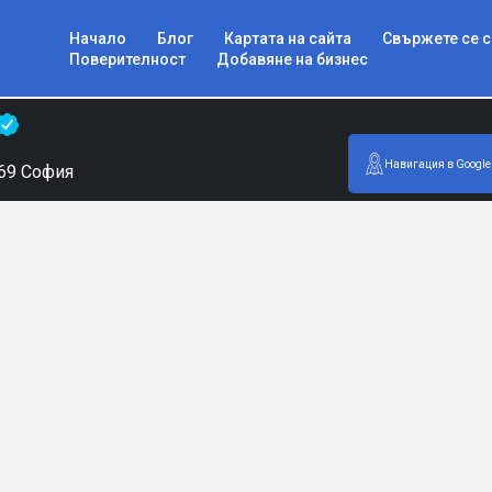
Начало
Блог
Картата на сайта
Свържете се с
Поверителност
Добавяне на бизнес
Навигация в Google
 69 София