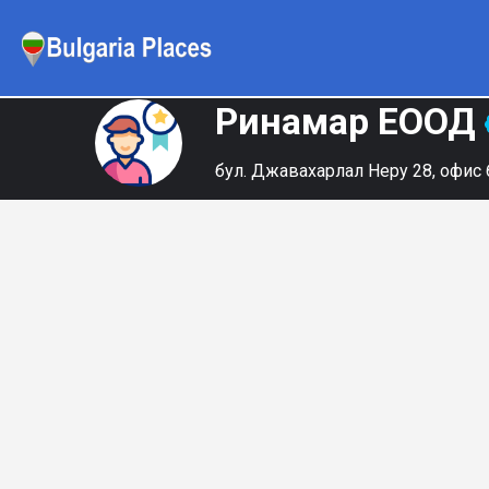
Ринамар ЕООД
бул. Джавахарлал Неру 28, офис