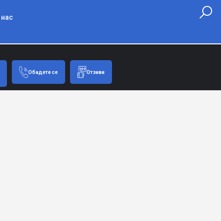
 нас
Обадете се
Отзиви