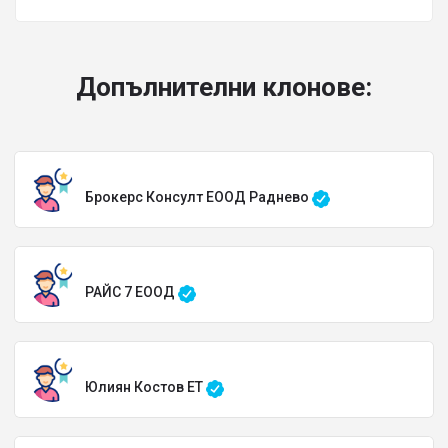
Допълнителни клонове:
Брокерс Консулт ЕООД Раднево
РАЙС 7 ЕООД
Юлиян Костов ЕТ