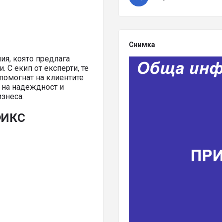
Снимка
я, която предлага
 С екип от експерти, те
 помогнат на клиентите
 на надеждност и
знеса.
ФИКС