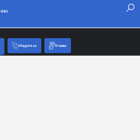
 нас
Обадете се
Отзиви