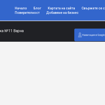
Начало
Блог
Картата на сайта
Свържете се с
Поверителност
Добавяне на бизнес
ка №11 Варна
Навигация в Google