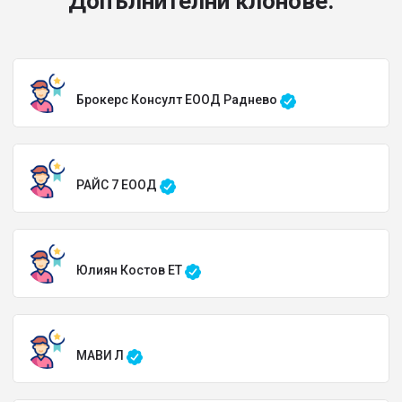
Допълнителни клонове:
Брокерс Консулт ЕООД Раднево
РАЙС 7 ЕООД
Юлиян Костов ЕТ
МАВИ Л