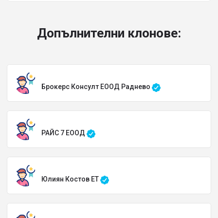
Допълнителни клонове:
Брокерс Консулт ЕООД Раднево
РАЙС 7 ЕООД
Юлиян Костов ЕТ