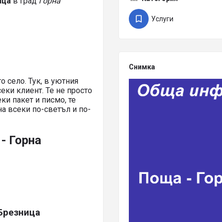
ица
в град
Горна
Услуги
Снимка
 село. Тук, в уютния
еки клиент. Те не просто
ки пакет и писмо, те
на всеки по-светъл и по-
- Горна
Брезница