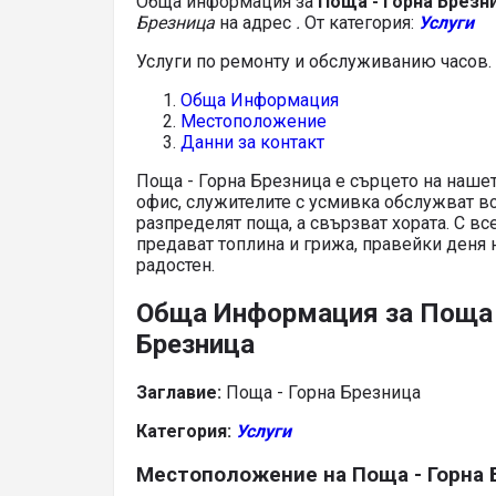
Обща информация за
Поща - Горна Брезн
Брезница
на адрес
.
От категория:
Услуги
Услуги по ремонту и обслуживанию часов.
Обща Информация
Местоположение
Данни за контакт
Поща - Горна Брезница е сърцето на нашето
офис, служителите с усмивка обслужват вс
разпределят поща, а свързват хората. С все
предават топлина и грижа, правейки деня 
радостен.
Обща Информация за Поща 
Брезница
Заглавие:
Поща - Горна Брезница
Категория:
Услуги
Местоположение на Поща - Горна 