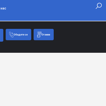
 нас
Обадете се
Отзиви