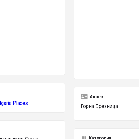
Адрес
lgaria Places
Горна Брезница
Категория