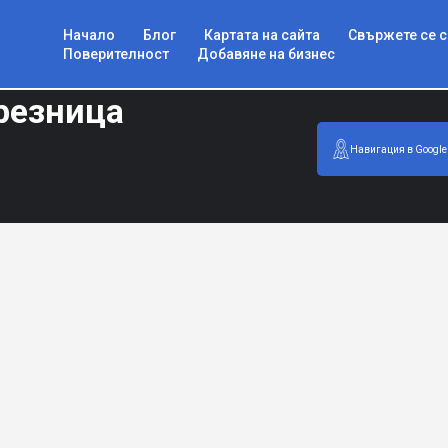
Начало
Блог
Картата на сайта
Свържете се с
Поверителност
Добавяне на бизнес
резница
Навигация в Google