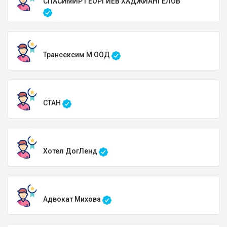
СПАСИМИР ГЕОРГИЕВ ХАДЖИАНГЕЛОВ
Трансексим М ООД
СТАН
Хотел ДогЛенд
Адвокат Михова