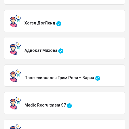
Хотел ДогЛенд
Адвокат Михова
Професионален Грим Роси – Варна
Medic Recruitment S7