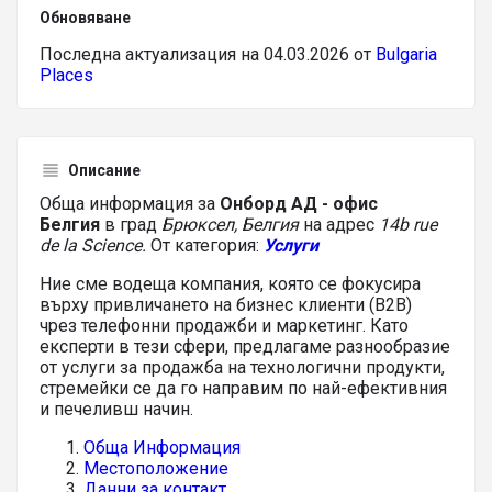
Обновяване
Последна актуализация на 04.03.2026 от
Bulgaria
Places
Описание
Обща информация за
Онборд АД - офис
Белгия
в град
Брюксел, Белгия
на адрес
14b rue
de la Science.
От категория:
Услуги
Ние сме водеща компания, която се фокусира
върху привличането на бизнес клиенти (B2B)
чрез телефонни продажби и маркетинг. Като
експерти в тези сфери, предлагаме разнообразие
от услуги за продажба на технологични продукти,
стремейки се да го направим по най-ефективния
и печеливш начин.
Обща Информация
Местоположение
Данни за контакт