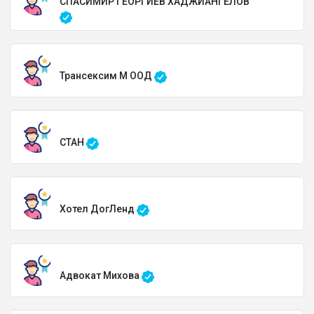
СПАСИМИР ГЕОРГИЕВ ХАДЖИАНГЕЛОВ
Трансексим М ООД
СТАН
Хотел ДогЛенд
Адвокат Михова