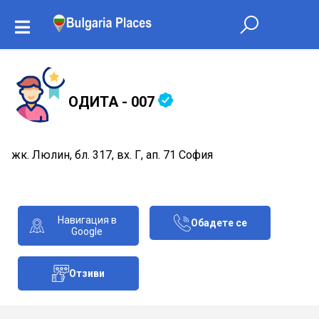
ОДИТА - 007
жк. Люлин, бл. 317, вх. Г, ап. 71 София
Навигация в
Обадете се
Google
Отзиви