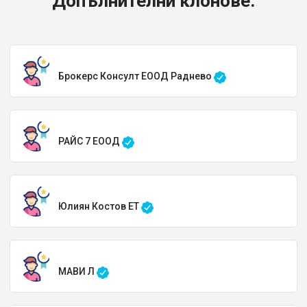
Допълнителни клонове:
Брокерс Консулт ЕООД Раднево
РАЙС 7 ЕООД
Юлиян Костов ЕТ
МАВИ Л