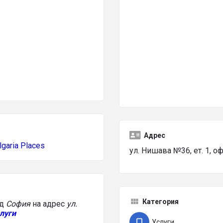
Адрес
lgaria Places
ул. Нишава №36, ет. 1, о
Категория
ад
София
на адрес
ул.
луги
Услуги