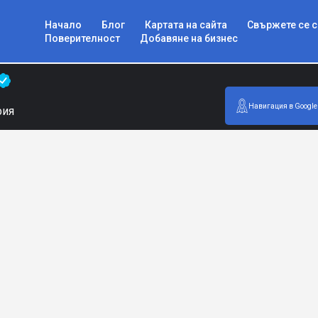
Начало
Блог
Картата на сайта
Свържете се с
Поверителност
Добавяне на бизнес
Навигация в Google
фия