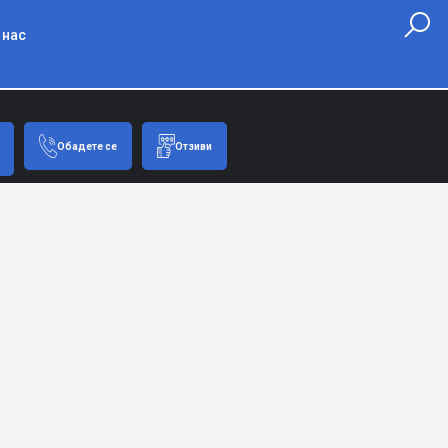
 нас
Обадете се
Отзиви