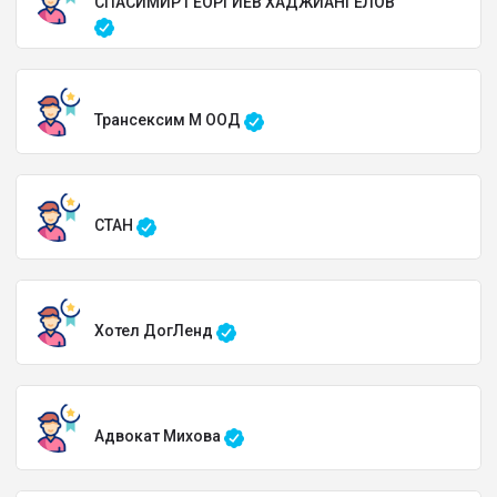
СПАСИМИР ГЕОРГИЕВ ХАДЖИАНГЕЛОВ
Трансексим М ООД
СТАН
Хотел ДогЛенд
Адвокат Михова