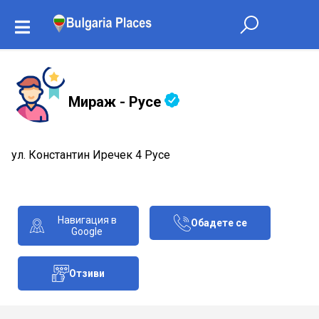
Мираж - Русе
ул. Константин Иречек 4 Русе
Навигация в
Обадете се
Google
Отзиви