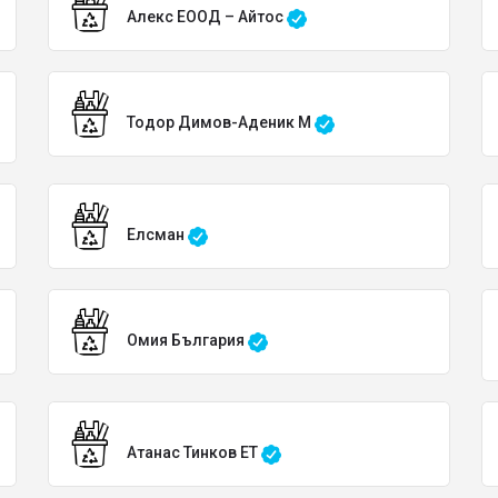
Алекс ЕООД – Айтос
Тодор Димов-Аденик М
Елсман
Омия България
Атанас Тинков ЕТ