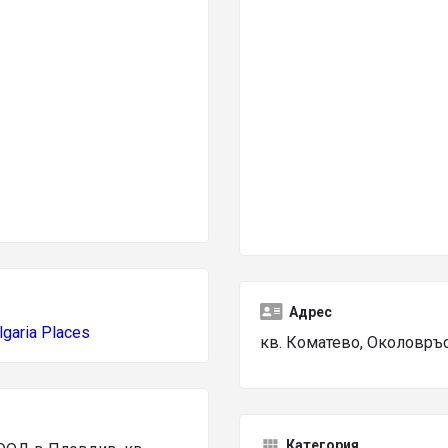
Адрес
lgaria Places
кв. Коматево, Околовръ
Категория