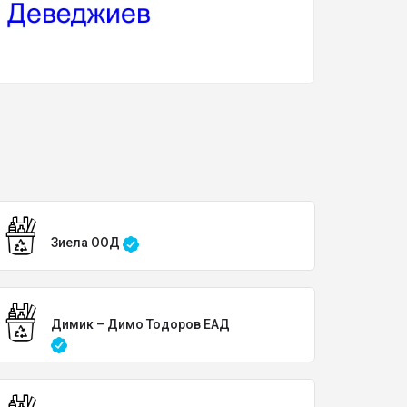
Зиела ООД
Димик – Димо Тодоров ЕАД