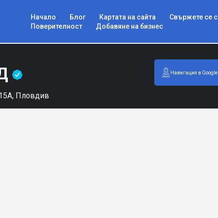
Начало
Блог
Картата на сайта
Свържете се с
Поверителност
Добавяне на бизнес
ОД
Навигация в Google
 15А, Пловдив