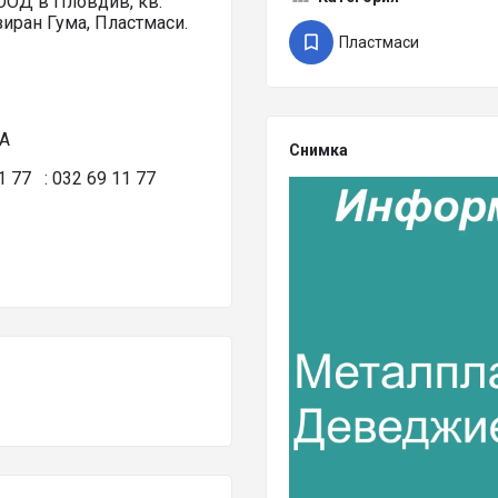
ООД в Пловдив, кв.
иран Гума, Пластмаси.
Пластмаси
5А
Снимка
1 77 : 032 69 11 77