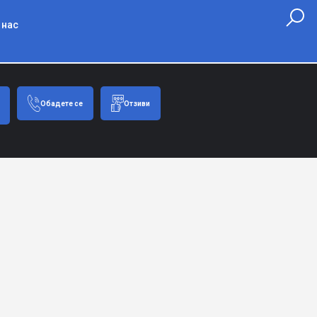
 нас
Обадете се
Отзиви