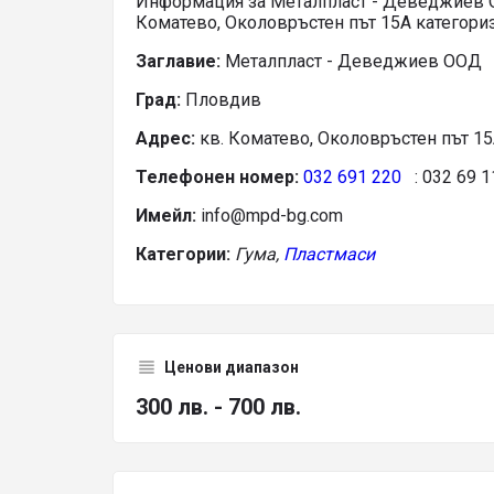
Информация за Металпласт - Деведжиев 
Коматево, Околовръстен път 15А категориз
Заглавие:
Металпласт - Деведжиев ООД
Град:
Пловдив
Адрес:
кв. Коматево, Околовръстен път 1
Телефонен номер:
032 691 220
: 032 69 1
Имейл:
info@mpd-bg.com
Категории:
Гума,
Пластмаси
Ценови диапазон
300 лв. - 700 лв.