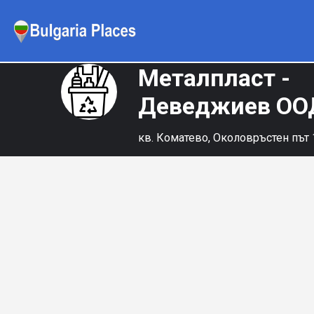
Металпласт -
Деведжиев О
кв. Коматево, Околовръстен път