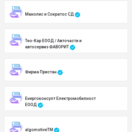
Манолис и Сократос СД
Тео-Кар ЕООД / Авточасти и
автосервиз ФАВОРИТ
Фирма Пристан
Енергоконсулт Електромобилност
ЕООД
algomotiveTM