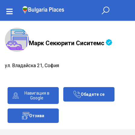
Марк Секюрити Сиситемс
ул. Владайска 21, София
Навигация в
Обадете се
Google
Отзиви