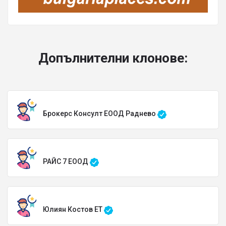
Допълнителни клонове:
Брокерс Консулт ЕООД Раднево
РАЙС 7 ЕООД
Юлиян Костов ЕТ