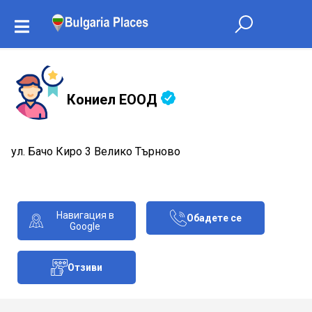
Кониел ЕООД
ул. Бачо Киро 3 Велико Търново
Навигация в
Обадете се
Google
Отзиви