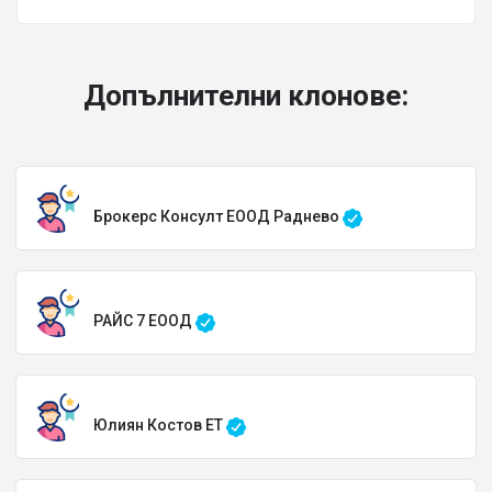
Допълнителни клонове:
Брокерс Консулт ЕООД Раднево
РАЙС 7 ЕООД
Юлиян Костов ЕТ