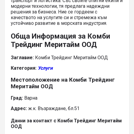
транспорт и логистика. Със своите опитни екипи и
модерни технологии, тя предлага надеждни
решения за бизнеса. Ние се гордеем с
качеството на услугите си и стремежа към
устойчиво развитие в морската индустрия.
Обща Информация за Комби
Трейдинг Меритайм ООД
Заглавие:
Комби Трейдинг Меритайм ООД
Категория:
Услуги
Местоположение на Комби Трейдинг
Меритайм ООД
Град:
Варна
Адрес:
ж.к. Възраждане, бл.51
Данни за контакт с Комби Трейдинг Меритайм
ООД