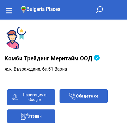
Комби Трейдинг Меритайм ООД
ж.к. Възраждане, бл.51 Варна
Навигация в
Обадете се
Google
Отзиви