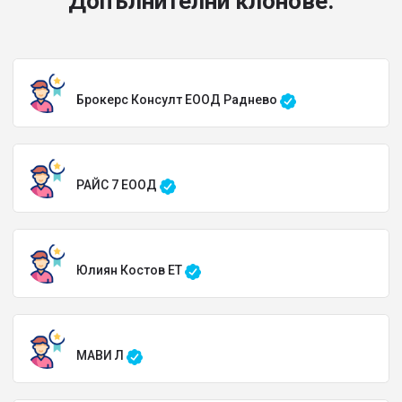
Допълнителни клонове:
Брокерс Консулт ЕООД Раднево
РАЙС 7 ЕООД
Юлиян Костов ЕТ
МАВИ Л