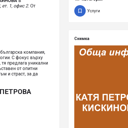
СКИНОВА
в
 ет. 1, офис 2.
От
Услуги
Снимка
ългарска компания,
огии. С фокус върху
 тя предлага уникални
ъставен от опитни
ъм и страст, за да
 ПЕТРОВА