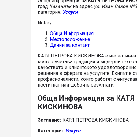
Обща информация за
КАТЯ ПЕТРОВА КИ
град
Казанлък
на адрес
ул. Иван Вазов №3,
категория:
Услуги
Notary
Обща Информация
Местоположение
Данни за контакт
КАТЯ ПЕТРОВА КИСКИНОВА е иновативна б
която съчетава традиция и модерни технол
качеството и клиентското удовлетворение,
решения в сферата на услугите. Екипът е с
професионалисти, които работят с ентусиаз
постигнат най-добрите резултати.
Обща Информация за КАТЯ
КИСКИНОВА
Заглавие:
КАТЯ ПЕТРОВА КИСКИНОВА
Категория:
Услуги