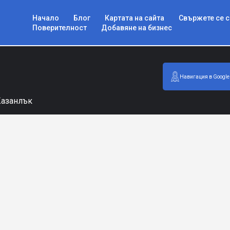
Начало
Блог
Картата на сайта
Свържете се с
Поверителност
Добавяне на бизнес
Навигация в Google
 Казанлък