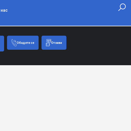
 нас
Обадете се
Отзиви