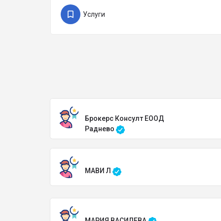
Услуги
Брокерс Консулт ЕООД
Раднево
МАВИ Л
МАРИЯ ВАСИЛЕВА