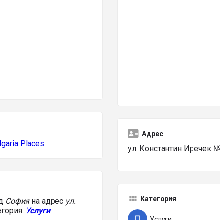
Адрес
lgaria Places
ул. Константин Иречек №2
Категория
ад
София
на адрес
ул.
егория:
Услуги
Услуги