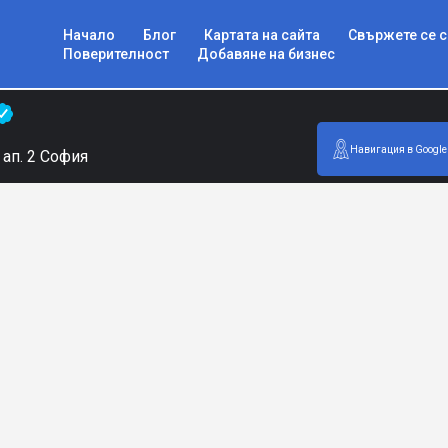
Начало
Блог
Картата на сайта
Свържете се с
Поверителност
Добавяне на бизнес
Навигация в Google
 ап. 2 София