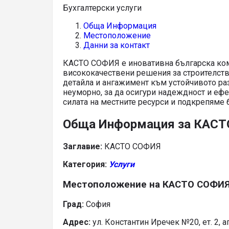
Бухгалтерски услуги
Обща Информация
Местоположение
Данни за контакт
КАСТО СОФИЯ е иновативна българска ком
висококачествени решения за строителств
детайла и ангажимент към устойчивото раз
неуморно, за да осигури надеждност и еф
силата на местните ресурси и подкрепяме 
Обща Информация за КАС
Заглавие:
КАСТО СОФИЯ
Категория:
Услуги
Местоположение на КАСТО СОФИ
Град:
София
Адрес:
ул. Константин Иречек №20, ет. 2, ап