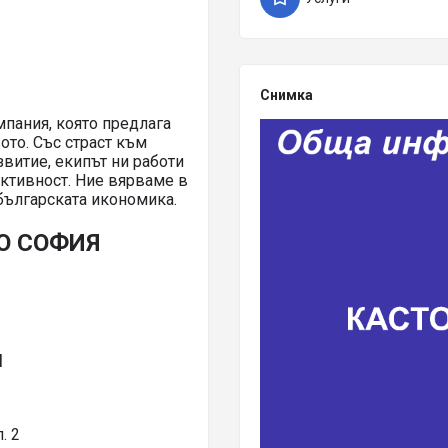
Снимка
пания, която предлага
ото. Със страст към
витие, екипът ни работи
ективност. Ние вярваме в
българската икономика.
ТО СОФИЯ
Я
. 2