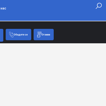
 нас
Обадете се
Отзиви