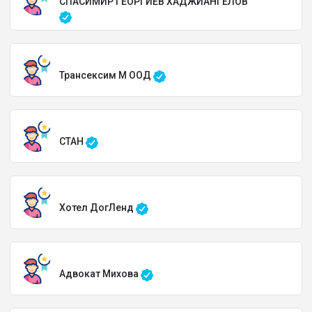
СПАСИМИР ГЕОРГИЕВ ХАДЖИАНГЕЛОВ
Трансексим М ООД
СТАН
Хотел ДогЛенд
Адвокат Михова