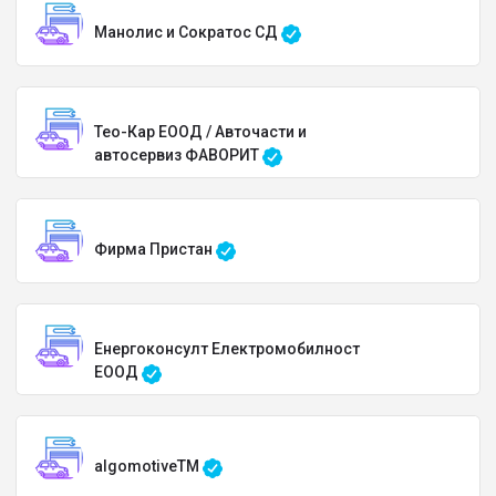
Манолис и Сократос СД
Тео-Кар ЕООД / Авточасти и
автосервиз ФАВОРИТ
Фирма Пристан
Енергоконсулт Електромобилност
ЕООД
algomotiveTM