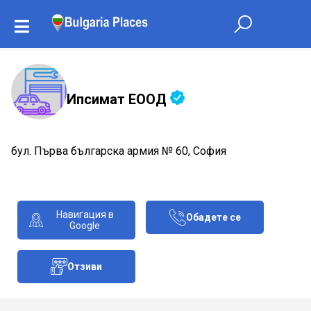
Ипсимат ЕООД
бул. Първа българска армия № 60, София
Навигация в
Обадете се
Google
Отзиви