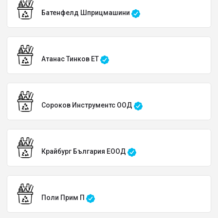
Батенфелд Шприцмашини
Атанас Тинков ЕТ
Сороков Инструментс ООД
Крайбург България EООД
Поли Прим П