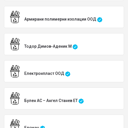
Армирани полимерни изолации ООД
Тодор Димов-Аденик М
Електронпласт ООД
Булен АС – Ангел Станев ЕТ
Елсман