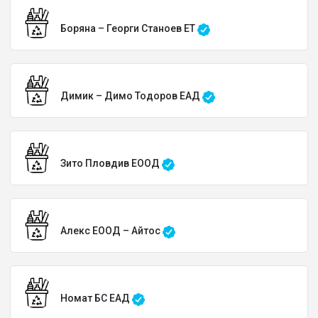
Боряна – Георги Станоев ЕТ
Димик – Димо Тодоров ЕАД
Зито Пловдив ЕООД
Алекс ЕООД – Айтос
Номат БС ЕАД