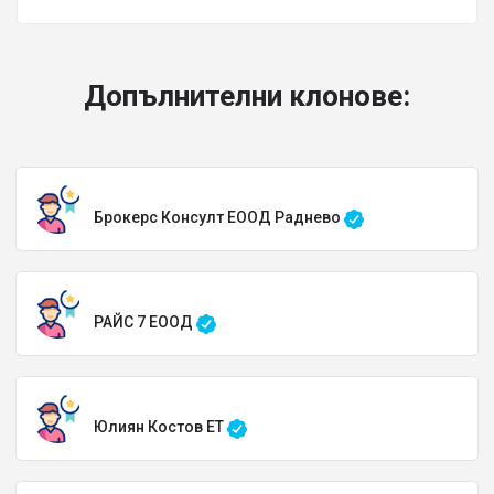
Допълнителни клонове:
Брокерс Консулт ЕООД Раднево
РАЙС 7 ЕООД
Юлиян Костов ЕТ