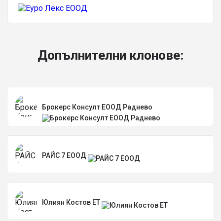
Допълнителни клонове:
Брокерс Консулт ЕООД Раднево
РАЙС 7 ЕООД
Юлиян Костов ЕТ