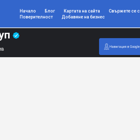
Начало
Блог
Картата на сайта
Свържете се с
Поверителност
Добавяне на бизнес
руп
Навигация в Google
ив