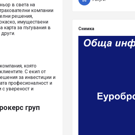
ньор в света на
страхователни компании
телни решения,
токаско, имуществени
а карта за пътувания в
Снимка
 други.
компания, която
клиентите. С екип от
решения за инвестиции и
ната професионалност и
и с увереност и
рокерс груп