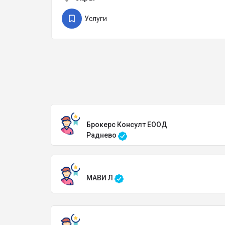
Услуги
Брокерс Консулт ЕООД
Раднево
МАВИ Л