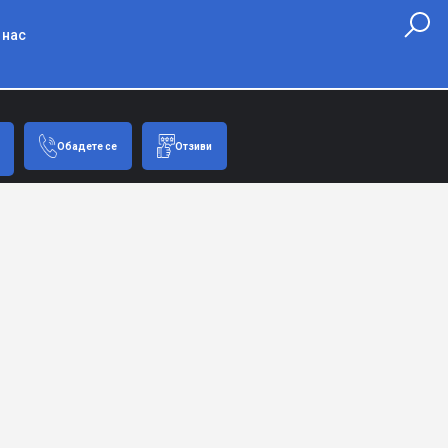
 нас
Обадете се
Отзиви