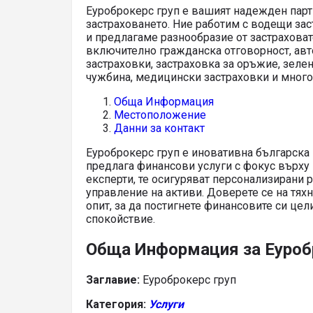
Еуроброкерс груп е вашият надежден парт
застраховането. Ние работим с водещи за
и предлагаме разнообразие от застрахова
включително гражданска отговорност, ав
застраховки, застраховка за оръжие, зелен
чужбина, медицински застраховки и много
Обща Информация
Местоположение
Данни за контакт
Еуроброкерс груп е иновативна българска 
предлага финансови услуги с фокус върху 
експерти, те осигуряват персонализирани 
управление на активи. Доверете се на тях
опит, за да постигнете финансовите си цел
спокойствие.
Обща Информация за Еуроб
Заглавие:
Еуроброкерс груп
Категория:
Услуги