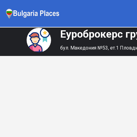
Еуроброкерс г
бул. Македония №53, ет.1 Пловд