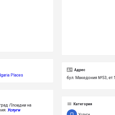
Адрес
lgaria Places
бул. Македония №53, ет
Категория
 град
Пловдив
на
рия:
Услуги
Услуги