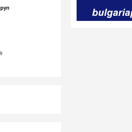
груп
9