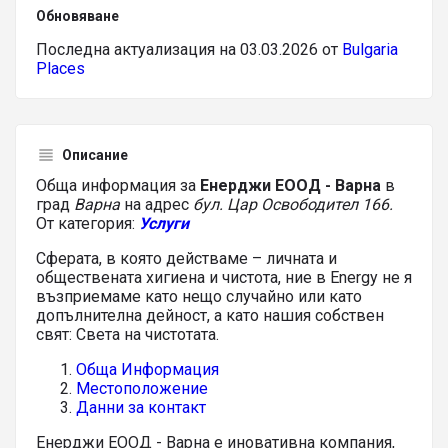
Обновяване
Последна актуализация на 03.03.2026 от
Bulgaria
Places
Описание
Обща информация за
Енерджи ЕООД - Варна
в
град
Варна
на адрес
бул. Цар Освободител 166.
От категория:
Услуги
Сферата, в която действаме – личната и
обществената хигиена и чистота, ние в Energy не я
възприемаме като нещо случайно или като
допълнителна дейност, а като нашия собствен
свят: Света на чистотата.
Обща Информация
Местоположение
Данни за контакт
Енерджи ЕООД - Варна е иновативна компания,