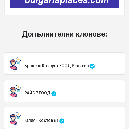
Допълнителни клонове:
Брокерс Консулт ЕООД Раднево
РАЙС 7 ЕООД
Юлиян Костов ЕТ