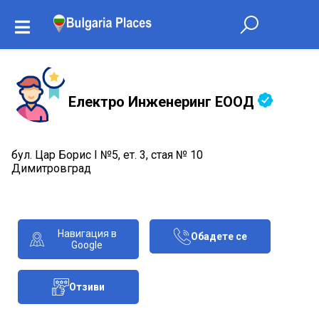
Електро Инженеринг ЕООД
бул. Цар Борис І №5, ет. 3, стая № 10
Димитровград
Навигация в
Обадете се
Google
Отзиви