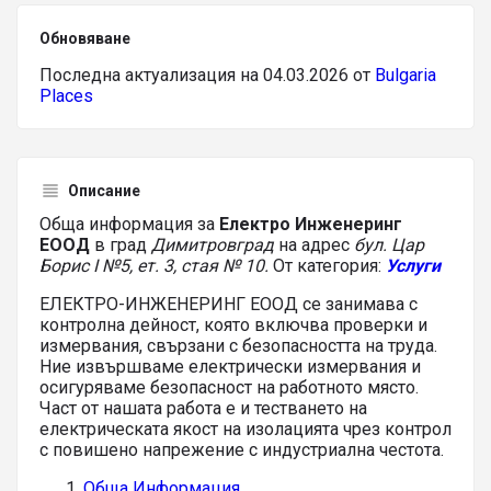
Обновяване
Последна актуализация на 04.03.2026 от
Bulgaria
Places
Описание
Обща информация за
Електро Инженеринг
ЕООД
в град
Димитровград
на адрес
бул. Цар
Борис І №5, ет. 3, стая № 10.
От категория:
Услуги
ЕЛЕКТРО-ИНЖЕНЕРИНГ ЕООД се занимава с
контролна дейност, която включва проверки и
измервания, свързани с безопасността на труда.
Ние извършваме електрически измервания и
осигуряваме безопасност на работното място.
Част от нашата работа е и тестването на
електрическата якост на изолацията чрез контрол
с повишено напрежение с индустриална честота.
Обща Информация