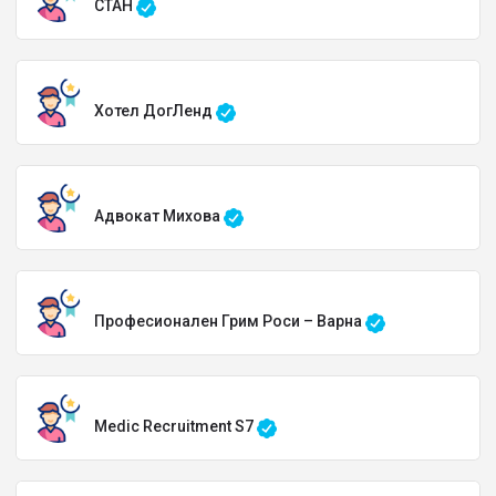
СТАН
Хотел ДогЛенд
Адвокат Михова
Професионален Грим Роси – Варна
Medic Recruitment S7