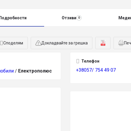
Подробности
Отзиви
Меди
0
Споделям
Докладвайте за грешка
Печ
Телефон
+38057/ 754 49 07
мобили
/
Електрополюс