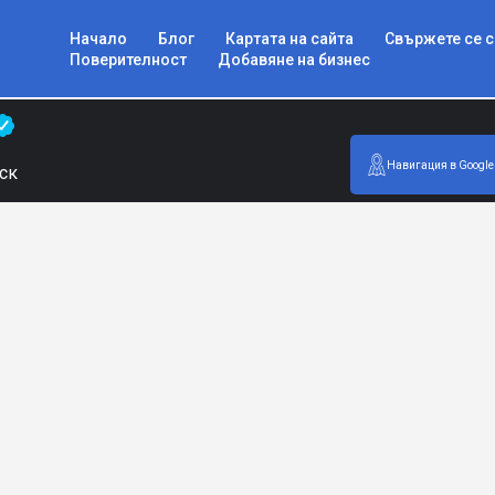
Начало
Блог
Картата на сайта
Свържете се с
Поверителност
Добавяне на бизнес
Навигация в Google
ск