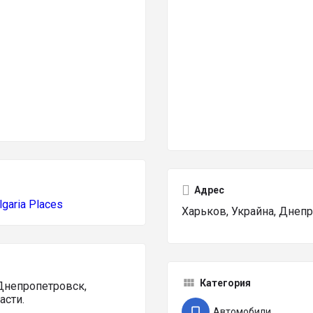
Адрес
lgaria Places
Харьков, Украйна, Днеп
Категория
Днепропетровск,
асти.
Автомобили