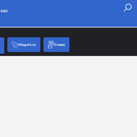
 нас
Обадете се
Отзиви