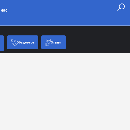
 нас
Обадете се
Отзиви