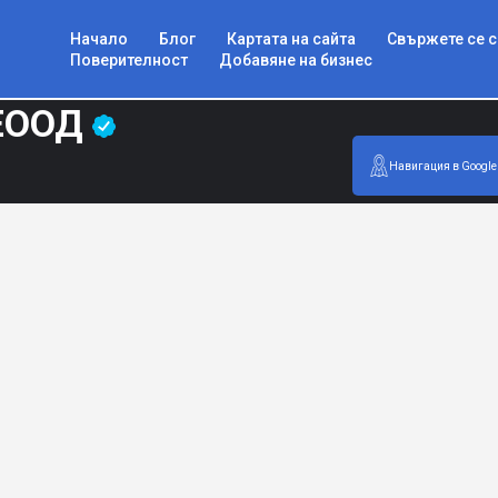
Начало
Блог
Картата на сайта
Свържете се с
Поверителност
Добавяне на бизнес
ЕООД
Навигация в Google