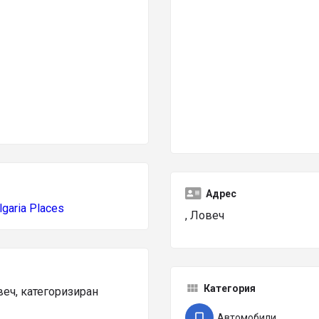
Адрес
lgaria Places
, Ловеч
Категория
ч, категоризиран
Автомобили