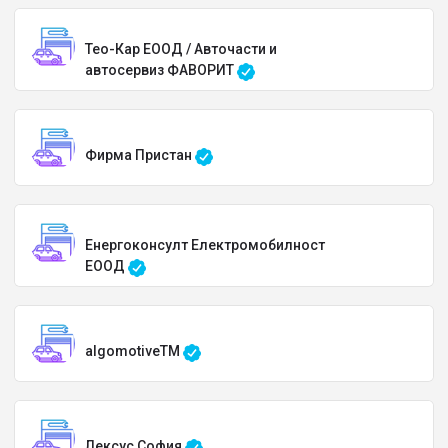
Тео-Кар ЕООД / Авточасти и
автосервиз ФАВОРИТ
Фирма Пристан
Енергоконсулт Електромобилност
ЕООД
algomotiveTM
Лексус София