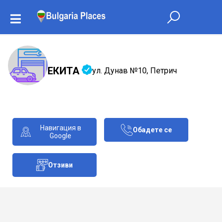
ЕКИТА
ул. Дунав №10, Петрич
Навигация в
Обадете се
Google
Отзиви