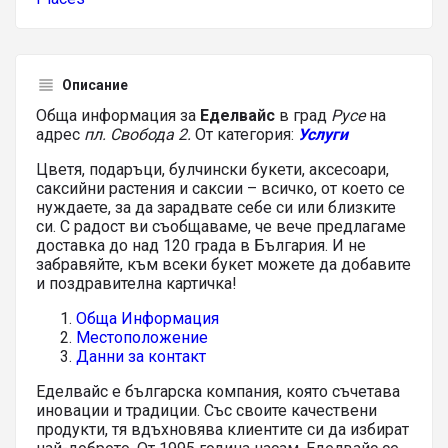
Описание
Обща информация за
Еделвайс
в град
Русе
на
адрес
пл. Свобода 2.
От категория:
Услуги
Цветя, подаръци, булчински букети, аксесоари,
саксийни растения и саксии – всичко, от което се
нуждаете, за да зарадвате себе си или близките
си. С радост ви съобщаваме, че вече предлагаме
доставка до над 120 града в България. И не
забравяйте, към всеки букет можете да добавите
и поздравителна картичка!
Обща Информация
Местоположение
Данни за контакт
Еделвайс е българска компания, която съчетава
иновации и традиции. Със своите качествени
продукти, тя вдъхновява клиентите си да избират