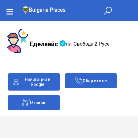
Еделвайс
пл. Свобода 2 Русе
Навигация в
Обадете се
Google
Отзиви