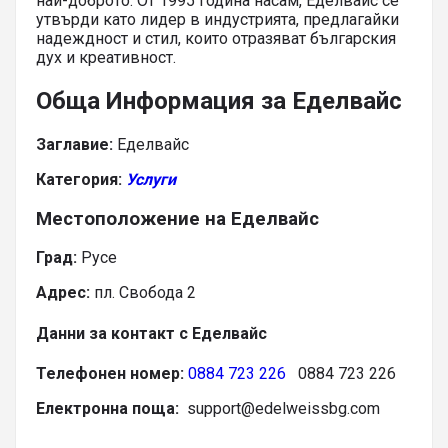
най-доброто. От 1995 година насам, Еделвайс се
утвърди като лидер в индустрията, предлагайки
надеждност и стил, които отразяват българския
дух и креативност.
Обща Информация за Еделвайс
Заглавие:
Еделвайс
Категория:
Услуги
Местоположение на Еделвайс
Град:
Русе
Адрес:
пл. Свобода 2
Данни за контакт с Еделвайс
Телефонен номер:
0884 723 226
0884 723 226
Електронна поща:
support@edelweissbg.com