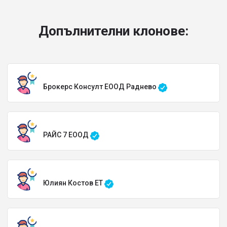
Допълнителни клонове:
Брокерс Консулт ЕООД Раднево
РАЙС 7 ЕООД
Юлиян Костов ЕТ